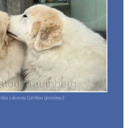
inka s dcerou Cariňou (prosinec)