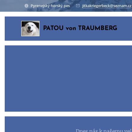
Pyrenejský horský pes
jitkakriegerbeck@seznam.cz
PATOU von TRAUMBERG
Dnes nás k našemu ve