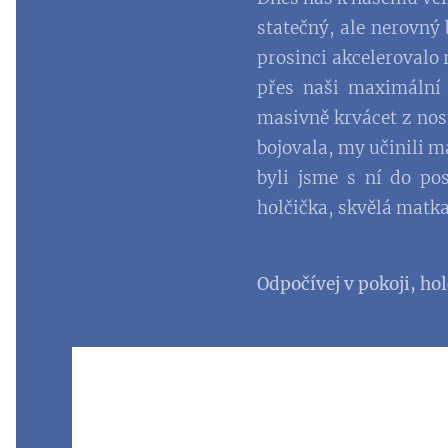
statečný, ale nerovný 
prosinci akcelerovalo 
přes naši maximální 
masivně krvácet z nosu
bojovala, my učinili m
byli jsme s ní do po
holčička, skvělá matka
Odpočívej v pokoji, ho