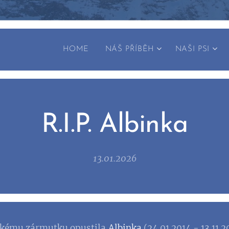
HOME
NÁŠ PŘÍBĚH
NAŠI PSI
R.I.P. Albinka
13.01.2026
lkému zármutku opustila
Albinka
(24.01.2014 - 13.11.