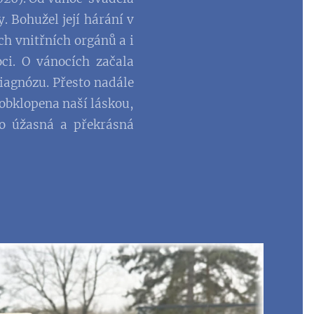
. Bohužel její hárání v
ch vnitřních orgánů a i
ci. O vánocích začala
diagnózu. Přesto nadále
 obklopena naší láskou,
to úžasná a překrásná