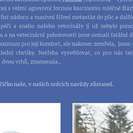
boj s velmi agresivní formou karcinomu mléčné žlázy
růst nádoru a masivní šíření metastáz do plic a další
péči a snahu našeho veterináře jí už nebylo pomo
 a na veterinární pohotovosti jsme seznali fatální 
aximum pro její komfort, ale nakonec zemřela, jsouc
slední chvilky. Netřeba vysvětlovat, co pro nás ta
 dvou vrhů, znamenala...
lčičko naše, v našich srdcích navždy zůstaneš.