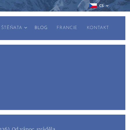
CS
ŠTĚŇATA
BLOG
FRANCIE
KONTAKT
2026). Od vánoc sváděla