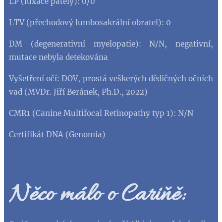
LP (luxace pately): 0/0
LTV (
přechodový lumbosakrální obratel)
: 0
DM (degenerativní myelopatie): N/N, negativní,
mutace nebyla detekována
Vyšetření očí: DOV, prostá veškerých dědičných očních
vad (MVDr. Jiří Beránek, Ph.D., 2022)
CMR1 (Canine Multifocal Retinopathy typ 1): N/N
Certifikát DNA (Genomia)
Něco málo o Cariňě: