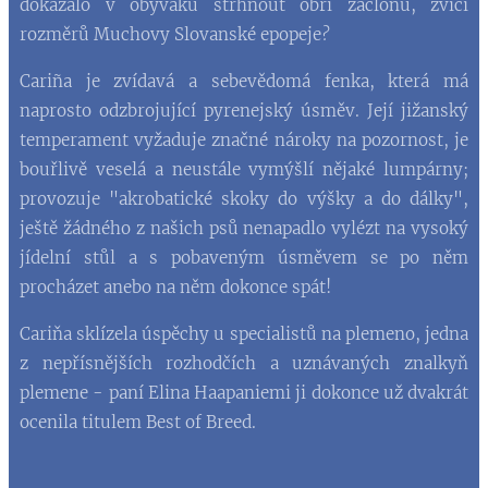
dokázalo v obýváku strhnout obří záclonu, zvící
rozměrů Muchovy Slovanské epopeje
?
Cariña je zvídavá a sebevědomá fenka, která má
naprosto odzbrojující pyrenejský úsměv. Její jižanský
temperament vyžaduje značné nároky na pozornost, je
bouřlivě veselá a neustále vymýšlí nějaké lumpárny;
provozuje "akrobatické skoky do výšky a do dálky",
ještě žádného z našich psů nenapadlo vylézt na vysoký
jídelní stůl a s pobaveným úsměvem se po něm
procházet anebo na něm dokonce spát!
Cariňa sklízela úspěchy u specialistů na plemeno, jedna
z nepřísnějších rozhodčích a uznávaných znalkyň
plemene - paní Elina Haapaniemi ji dokonce už dvakrát
ocenila titulem Best of Breed.