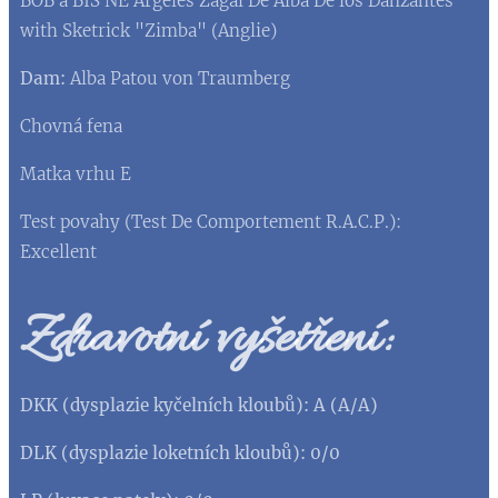
BOB a BIS NE Argeles Zagal De Alba De los Danzantes
with Sketrick "Zimba" (Anglie)
Dam:
Alba Patou von Traumberg
Chovná fena
Matka vrhu E
Test povahy (Test De Comportement R.A.C.P.):
Excellent
Zdravotní vyšetření:
DKK (dysplazie kyčelních kloubů): A (A/A)
DLK (dysplazie loketních kloubů): 0/0