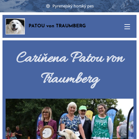
Pyrenejský horský pes
PATOU von TRAUMBERG
Cariňena Patou von
Traumberg