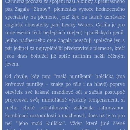
Cariñena pochází ze spojení naší Albinky a překrásného
psa Zagala "Zimby", plemeníka vysoce hodnoceného
specialisty na plemeno, jenž žije na farmě uznávané
anglické chovatelky paní Lesley Waters. Cariňa je pro
mne esencí těch nejlepších (nejen) španělských genů.
Jejího nádherného otce Zagala považuji společně jen s
pár jedinci za nejtypičtější představitele plemene, kteří
jsou dnes bohužel již spíše raritním nežli běžným
jevem.
Od chvíle, kdy tato "malá puntíkatá" holčička (má
krémové puntíky - znaky po těle i na hlavě) poprvé
otevřela své krásné mandlové oči a začala postupně
projevovat svůj mimořádně výrazný temperament, si
mého chotě sofistikovaně získávala rafinovanou
kombinací roztomilosti a mazlivosti, dnes už je to pro
něj "jeho malá Kuliška". Vždyť které jiné štěně