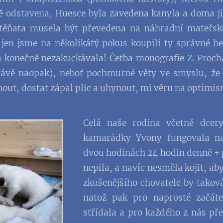
 odstavena, Huesce byla zavedena kanyla a doma jí
Štěňata musela být převedena na náhradní mateřs
 jen jsme na několikátý pokus koupili ty správné b
a konečně nezakuckávala! Četba monografie Z. Proc
ávě naopak), neboť pochmurné věty ve smyslu, že 
ut, dostat zápal plic a uhynout, mi věru na optimis
Celá naše rodina včetně dcer
kamarádky Yvony fungovala n
dvou hodinách 24 hodin denně + p
nepila, a navíc nesměla kojit, ab
zkušenějšího chovatele by takov
natož pak pro naprosté začát
střídala a pro každého z nás př