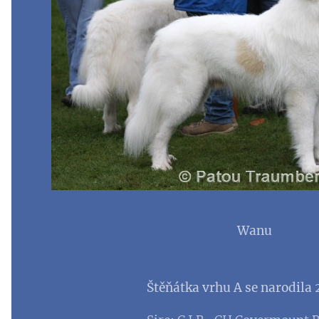
Wanu
Štěňátka vrhu A se narodila 2