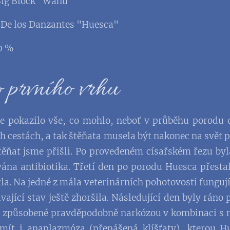
 Big Block "Wanu"
a De los Danzantes "Huesca"
 0 %
 prvního vrhu
se pokazilo vše, co mohlo, neboť v průběhu porodu 
ch cestách, a tak štěňata musela být nakonec na svět
těňat jsme přišli. Po provedeném císařském řezu by
ána antibiotika. Třetí den po porodu Huesca přestal
a. Na jedné z mála veterinárních pohotovosti fungující
vající stav ještě zhoršila. Následující den byly ráno
,
způsobené pravděpodobně narkózou v kombinaci s n
ít i anaplazmóza (přenášená klíšťaty), kterou Hu