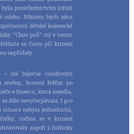
 byla prostřednictvím infúzí
ké mléko. Nikomu bych něco
ezpečnostní dětské kojenecké
házky "Chov psů" mi v tomto
štěňata se často při krmení
mu nepřidaly.
y + mé báječné celoživotní
a směny, krmení štěňat po
éče o Huescu, která nejedla,
y se dále nevyčerpávala. I pro
á situace nebyla jednoduchá,
ečníky, rodina se v krmení
edstavovaly aspoň 2 hodinky