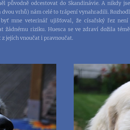
měl původně odcestovat do Skandinávie. A nikdy jse
 dvou vrhů) nám celé to trápení vynahradili. Rozhodla
byť mne veterinář ujišťoval, že císařský řez není 
 žádnému riziku. Huesca se ve zdraví dožila téměř
 z jejích vnoučat i pravnoučat.