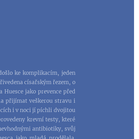
došlo ke komplikacím, jeden
 přivedena císařským řezem, o
la Huesce jako prevence před
a přijímat veškerou stravu i
ch i v noci jí píchli dvojitou
 provedeny krevní testy, které
evhodnými antibiotiky, svůj
esca jako mladá prodělala.