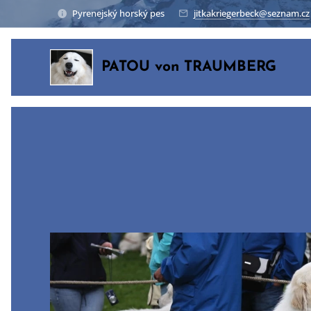
Pyrenejský horský pes
jitkakriegerbeck@seznam.cz
PATOU von TRAUMBERG