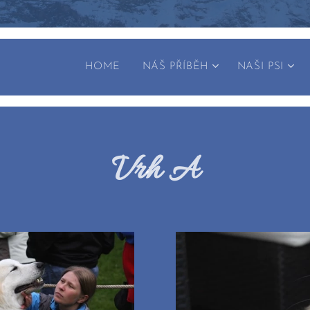
HOME
NÁŠ PŘÍBĚH
NAŠI PSI
Vrh A