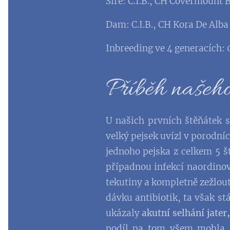
Sire: C.I.B., CH Covermount
Dam: C.I.B., CH Kora De Alb
Inbreeding ve 4 generacích:
Příběh našeho
U našich prvních štěňátek 
velký pejsek uvízl v porodní
jednoho pejska z celkem 5 š
případnou infekcí naordinov
tekutiny a kompletně zežloutl
dávku antibiotik, ta však stá
ukázaly
akutní selhání jater
podíl na tom všem mohla m