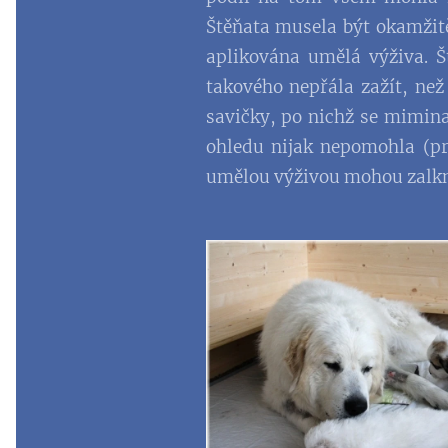
Štěňata musela být okamžitě
aplikována umělá výživa. 
takového nepřála zažít, než
savičky, po nichž se mimin
ohledu nijak nepomohla (pr
umělou výživou mohou zalkno