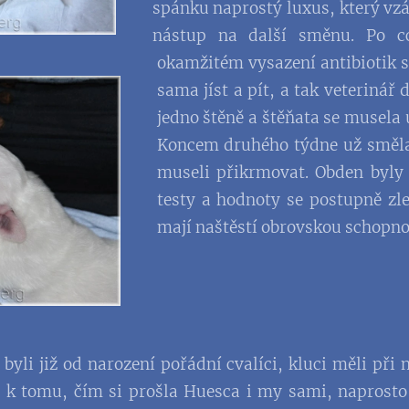
spánku naprostý luxus, který vzáp
nástup na další směnu. Po c
okamžitém vysazení antibiotik s
sama jíst a pít, a tak veterinář 
jedno štěně a štěňata se musela 
Koncem druhého týdne už směla k
museli přikrmovat. Obden byly
testy a hodnoty se postupně zl
mají naštěstí obrovskou schopno
 byli již od narození pořádní cvalíci, kluci měli při
 k tomu, čím si prošla Huesca i my sami, naprosto