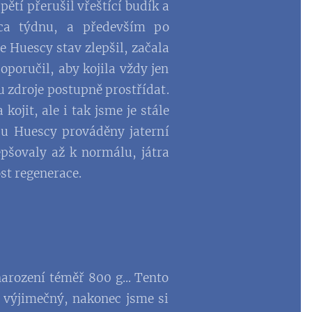
ětí přerušil vřeštící budík a
ca týdnu, a především po
e Huescy stav zlepšil, začala
doporučil, aby kojila vždy jen
u zdroje postupně prostřídat.
ojit, ale i tak jsme je stále
 u Huescy prováděny jaterní
epšovaly až k normálu, játra
st regenerace.
 narození téměř 800 g... Tento
 výjimečný, nakonec jsme si