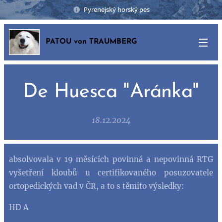
Pyrenejský horský pes
PATOU von TRAUMBERG
De Huesca "Aránka"
18.12.2024
absolvovala v 19 měsících povinná a nepovinná RTG
vyšetření kloubů u certifikovaného posuzovatele
ortopedických vad v ČR, a to s těmito výsledky:
HD A