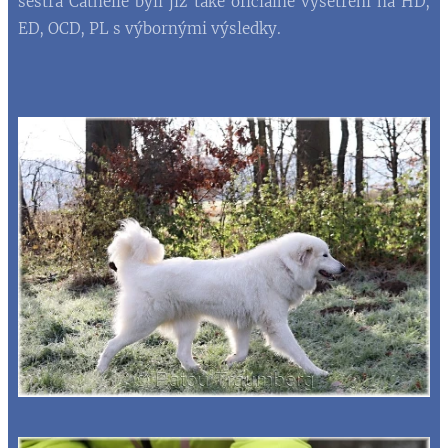
sestra Cathelle byli již také oficiálně vyšetřeni na HD,
ED, OCD, PL s výbornými výsledky.