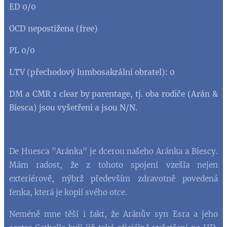
ED 0/0
OCD nepostižena (free)
PL 0/0
LTV (přechodový lumbosakrální obratel): 0
DM a CMR 1 clear by parentage, tj. oba rodiče (Arán &
Biesca) jsou vyšetřeni a jsou N/N.
De Huesca "Aránka" je dcerou našeho Aránka a Biescy.
Mám radost, že z tohoto spojení vzešla nejen
exteriérově, nýbrž především zdravotně povedená
fenka, která je kopií svého otce.
Neméně mne těší i fakt, že Aránův syn Esra a jeho