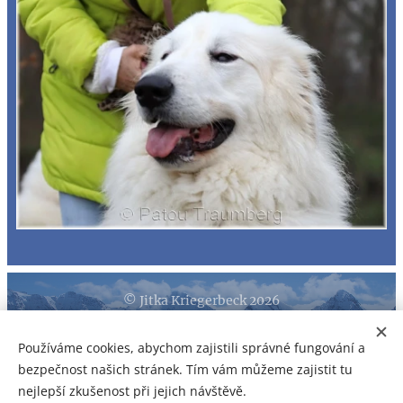
© Jitka Kriegerbeck 2026
Kopírování a šíření obsahu je zakázáno. Na veškerá fota se
Používáme cookies, abychom zajistili správné fungování a
vztahují autorská práva!
bezpečnost našich stránek. Tím vám můžeme zajistit tu
Vytvořeno službou
Webnode
Cookies
nejlepší zkušenost při jejich návštěvě.