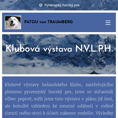
Pyrenejský horský pes
PATOU von TRAUMBERG
Klubová
N.V.L.P.H.
výstava
22.10.2016
Klubové výstavy holandského klubu, zastřešujícího
plemeno pyrenejský horský pes, jsme se zúčastnili
vůbec poprvé, měli jsme tuto výstavu v plánu již loni,
ale bohužel vzhledem ke smutné události v rodině
(úmrtí mého otce) k účasti nakonec nedošlo. Výsledky