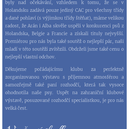
byly nad očekávání, vzhledem k tomu, že se v
Holandsku zadává pouze jediný CAC pro všechny třídy
a dané pohlaví (s výjimkou třídy štěňat), máme velikou
radost, že Arán i Alba skvěle uspěli v konkurenci psů z
Holandska, Belgie a Francie a získali tituly nejvyšší.
Premiérou pro nás byla také soutěž o nejlepší pár, naši
mladí v této soutěži zvítězili. Obdrželi jsme také cenu o
nejlepší vlastní odchov.
Děkujeme pořádajícímu klubu za perfektně
zorganizovanou výstavu s příjemnou atmosférou a
samozřejmě také paní rozhodčí, která tak vysoce
ohodnotila naše psy. Uspět na zahraniční klubové
výstavě, posuzované rozhodčí specialistkou, je pro nás
velká čest.