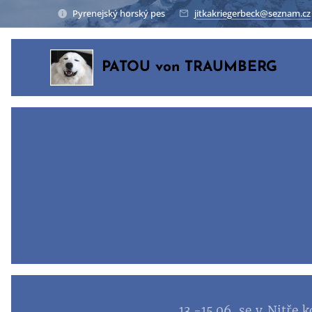
Pyrenejský horský pes
jitkakriegerbeck@seznam.cz
PATOU von TRAUMBERG
13.-15.06. se v Nitře