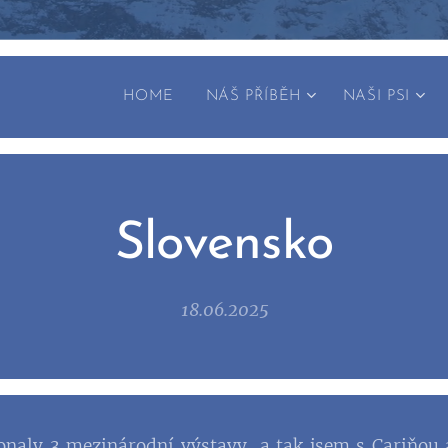
HOME
NÁŠ PŘÍBĚH
NAŠI PSI
Slovensko
18.06.2025
 konaly 3 mezinárodní výstavy, a tak jsem s Cariňou 