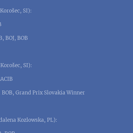
Korošec, SI):
B
IB, BOJ, BOB
Korošec, SI):
CACIB
, BOB, Grand Prix Slovakia Winner
alena Kozlowska, PL):