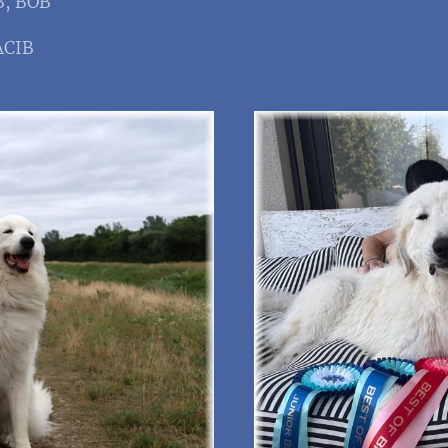
B, BOB
CACIB