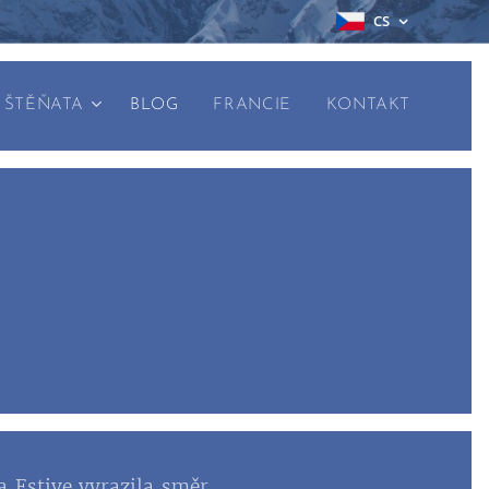
CS
ŠTĚŇATA
BLOG
FRANCIE
KONTAKT
a Estive vyrazila směr