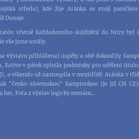
najská středa), kde žije Aránka se svojí paničkou 
íž Dunaje.
ratón včetně každodenního dojíždění do Nitry byl
le vše jsme ustály.
na výstavu přihlášena) uspěly a obě dokončily šampi
 Estive v pátek splnila podmínky pro udělení titu
J), o víkendu už nastoupila v mezitřídě. Aránka v tř
 tak "česko-slovenskou" šampionkou (je již CH CZ).
 her. Fota z výstav logicky nemám...