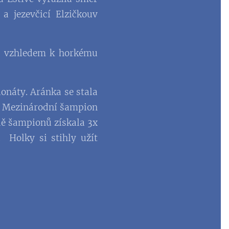
a jezevčicí Elzičkouv
 i vzhledem k horkému
onáty. Aránka se stala
lu Mezinárodní šampion
ídě šampionů získala 3x
 Holky si stihly užít