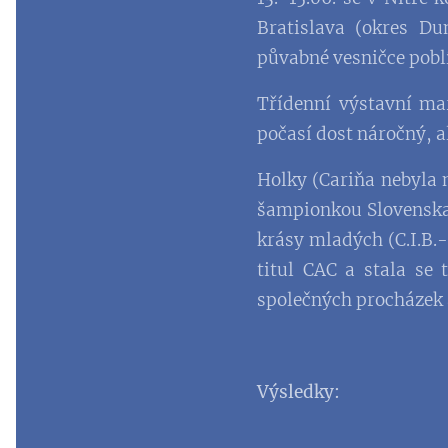
Bratislava (okres Du
půvabné vesničce pobl
Třídenní výstavní ma
počasí dost náročný, a
Holky (Cariňa nebyla 
šampionkou Slovenska,
krásy mladých (C.I.B.-
titul CAC a stala se
společných procházek a
Výsledky: