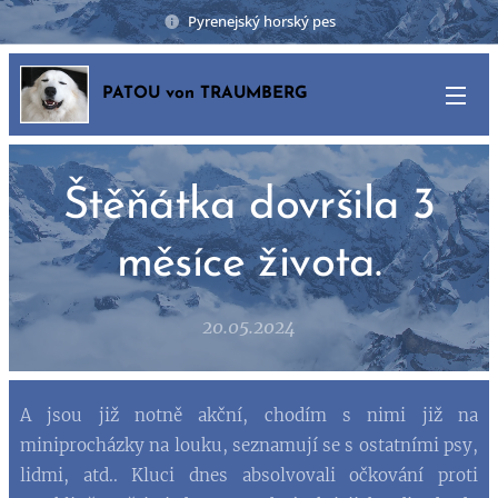
Pyrenejský horský pes
PATOU von TRAUMBERG
Štěňátka dovršila 3
měsíce života.
20.05.2024
A jsou již notně akční, chodím s nimi již na
miniprocházky na louku, seznamují se s ostatními psy,
lidmi, atd.. Kluci dnes absolvovali očkování proti