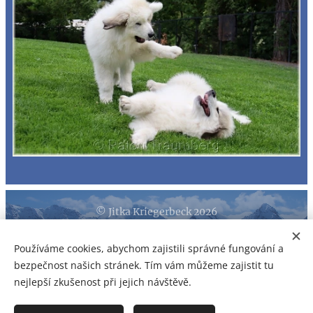
© Jitka Kriegerbeck 2026
Kopírování a šíření obsahu je zakázáno. Na veškerá fota se
Používáme cookies, abychom zajistili správné fungování a
vztahují autorská práva!
bezpečnost našich stránek. Tím vám můžeme zajistit tu
Vytvořeno službou
Webnode
Cookies
nejlepší zkušenost při jejich návštěvě.
Jazyky