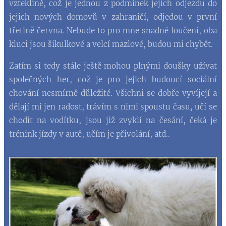
vzteklině, což je jednou z podmínek jejich odjezdu do
jejich nových domovů v zahraničí, odjedou v první
třetině června. Nebude to pro mne snadné loučení, oba
kluci jsou šikulkové a velcí mazlové, budou mi chybět.
Zatím si tedy stále ještě mohou plnými doušky užívat
společných her, což je pro jejich budoucí sociální
chování nesmírně důležité. Všichni se dobře vyvíjejí a
dělají mi jen radost, trávím s nimi spoustu času, učí se
chodit na vodítku, jsou již zvyklí na česání, čeká je
trénink jízdy v autě, učím je přivolání, atd..