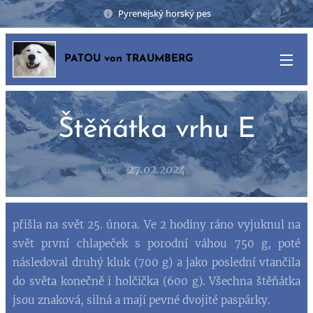
Pyrenejský horský pes
PATOU von TRAUMBERG
Štěňátka vrhu E
27.02.2024
přišla na svět 25. února. Ve 2 hodiny ráno vyjuknul na
svět první chlapeček s porodní váhou 750 g, poté
následoval druhý kluk (700 g) a jako poslední vtančila
do světa konečně i holčička (600 g). Všechna štěňátka
jsou znaková, silná a mají pevné dvojité paspárky.