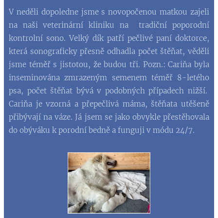
V neděli dopoledne jsme s novopočenou matkou zajeli
na naši veterinární kliniku na tradiční poporodní
kontrolní sono. Velký dík patří pečlivé paní doktorce,
která sonograficky přesně odhadla počet štěňat, věděli
jsme téměř s jistotou, že budou tři. Pozn.: Cariňa byla
inseminována zmrazeným semenem téměř 8-letého
psa, počet štěňat bývá v podobných případech nižší.
Cariňa je vzorná a přepečlivá máma, štěňata utěšeně
přibývají na váze. Já jsem se jako obvykle přestěhovala
do obýváku k porodní bedně a funguji v módu 24/7.